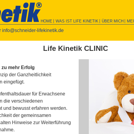
HOME
WAS IST LIFE KINETIK
ÜBER MICH
ME
r
info@schneider-lifekinetik.de
Life Kinetik CLINIC
zu mehr Erfolg
zip der Ganzheitlichkeit
n eingefügt.
ufenthaltsdauer für Erwachsene
n die verschiedenen
t und bewusst erfahren werden.
ichkeit der gemeinsamen
halten Hinweise zur Weiterführung
ßnahme.